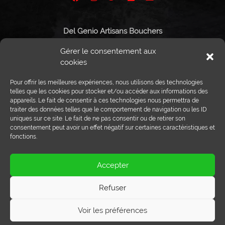
Del Genio Artisans Bouchers
Route de Vissigen 44
Gérer le consentement aux
1950 Sion
cookies
Pour offrir les meilleures expériences, nous utilisons des technologies
telles que les cookies pour stocker et/ou accéder aux informations des
appareils. Le fait de consentir à ces technologies nous permettra de
Tél :
027 203 32 02
traiter des données telles que le comportement de navigation ou les ID
Fax : 027 203 32 68
uniques sur ce site. Le fait de ne pas consentir ou de retirer son
info@delgenio.ch
consentement peut avoir un effet négatif sur certaines caractéristiques et
fonctions.
Accepter
Refuser
Crédits photos:
ProViande, Sedrik Nemeth,
Voir les préférences
Raphaël Jeanneret.