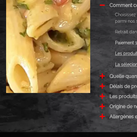
Comment c
Choisissez 
parmi nos 
Retrait da
Paiement 1
Les produi
La sélecio
Quelle quant
Délais de pr
Les produit
Origine de 
Allergènes 