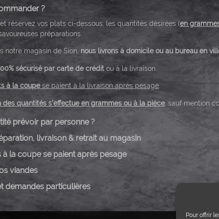
ommander ?
et réservez vos plats ci-dessous, les quantités désirées (
en gramme
savoureuses préparations.
ns notre magasin de Sion,
nous livrons à domicile ou au bureau en vill
00% sécurisé par carte de crédit
ou à la livraison.
ts à la coupe
se paient à la livraison après pesage
.
n des quantités s’effectue en grammes ou à la pièce
, sauf mention co
ité prévoir par personne ?
éparation, livraison & retrait au magasin
s à la coupe se paient après pesage
nos viandes
et demandes particulières
Pour offrir 