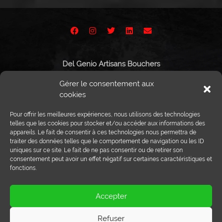
Del Genio Artisans Bouchers
Route de Vissigen 44
Gérer le consentement aux
1950 Sion
cookies
Pour offrir les meilleures expériences, nous utilisons des technologies
telles que les cookies pour stocker et/ou accéder aux informations des
appareils. Le fait de consentir à ces technologies nous permettra de
Tél :
027 203 32 02
traiter des données telles que le comportement de navigation ou les ID
Fax : 027 203 32 68
uniques sur ce site. Le fait de ne pas consentir ou de retirer son
info@delgenio.ch
consentement peut avoir un effet négatif sur certaines caractéristiques et
fonctions.
Accepter
Refuser