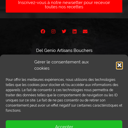
Inscrivez-vous à notre newsetter pour recevoir
toutes nos recettes
Del Genio Artisans Bouchers
Route de Vissigen 44
Gérer le consentement aux
1950 Sion
cookies
Pour offrir les meilleures expériences, nous utilisons des technologies
telles que les cookies pour stocker et/ou accéder aux informations des
appareils. Le fait de consentir à ces technologies nous permettra de
Tél :
027 203 32 02
traiter des données telles que le comportement de navigation ou les ID
Fax : 027 203 32 68
uniques sur ce site. Le fait de ne pas consentir ou de retirer son
info@delgenio.ch
consentement peut avoir un effet négatif sur certaines caractéristiques et
fonctions.
Accepter