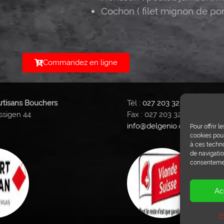
Cochon ( filet mignon de por
Commandez en ligne
rtisans Bouchers
Tél :
027 203 32 02
ssigen 44
Fax : 027 203 32 68
info@delgenio.ch
Pour offrir 
cookies pour
à ces techn
de navigatio
consentement
Ac
P