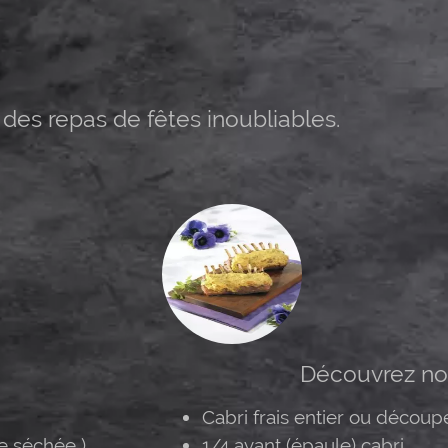
des repas de fêtes inoubliables.
Découvrez nos
Cabri frais entier ou découp
e séchée )
1/4 avant (épaule) cabri