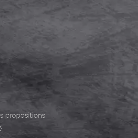
 propositions
é