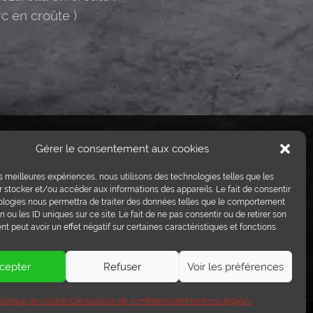
c en croûte )
Crédits photos:
Gérer le consentement aux cookies
ProViande, Sedrik Nemeth,
Raphaël Jeanneret.
les meilleures expériences, nous utilisons des technologies telles que les
© Boucherie Del Genio / By e-
 stocker et/ou accéder aux informations des appareils. Le fait de consentir
informatique.ch
ologies nous permettra de traiter des données telles que le comportement
n ou les ID uniques sur ce site. Le fait de ne pas consentir ou de retirer son
 peut avoir un effet négatif sur certaines caractéristiques et fonctions.
cepter
Refuser
Voir les préférences
olitique de cookies
Déclaration de confidentialité
Mentions légales