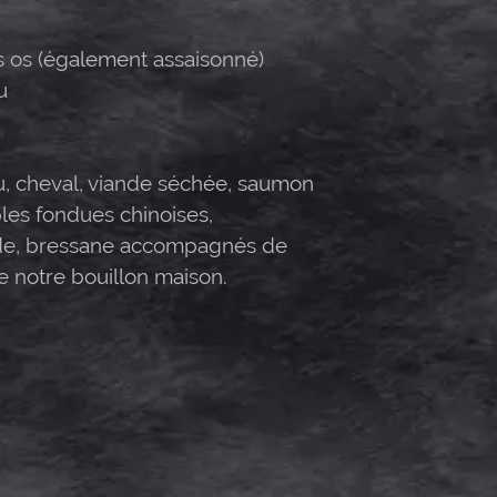
s os (également assaisonné)
u
au, cheval, viande séchée, saumon
les fondues chinoises,
de, bressane accompagnés de
e notre bouillon maison.