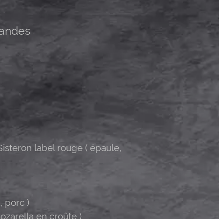
iandes
Sisteron label rouge ( épaule,
, porc )
ozarella en croûte )