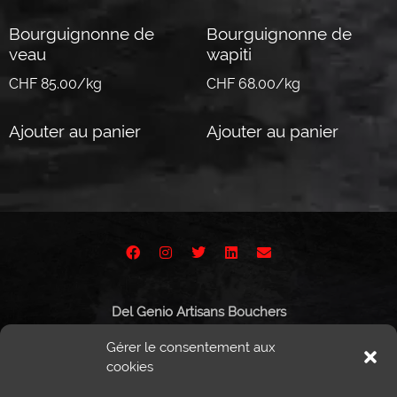
Bourguignonne de
Bourguignonne de
veau
wapiti
CHF 85.00/kg
CHF 68.00/kg
Ajouter au panier
Ajouter au panier
Del Genio Artisans Bouchers
Route de Vissigen 44
Gérer le consentement aux
1950 Sion
cookies