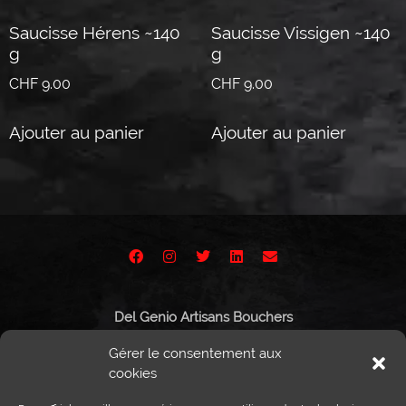
Saucisse Hérens ~140
Saucisse Vissigen ~140
g
g
CHF
9.00
CHF
9.00
Ajouter au panier
Ajouter au panier
Del Genio Artisans Bouchers
Route de Vissigen 44
Gérer le consentement aux
1950 Sion
cookies