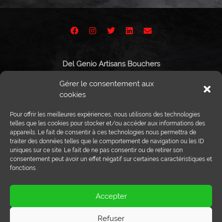
Del Genio Artisans Bouchers
Route de Vissigen 44
Gérer le consentement aux
1950 Sion
cookies
Pour offrir les meilleures expériences, nous utilisons des technologies
telles que les cookies pour stocker et/ou accéder aux informations des
appareils. Le fait de consentir à ces technologies nous permettra de
Tél :
027 203 32 02
traiter des données telles que le comportement de navigation ou les ID
Fax : 027 203 32 68
uniques sur ce site. Le fait de ne pas consentir ou de retirer son
info@delgenio.ch
consentement peut avoir un effet négatif sur certaines caractéristiques et
fonctions.
Accepter
Refuser