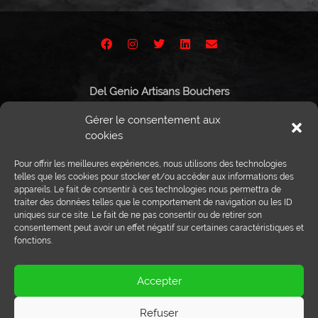
Del Genio Artisans Bouchers
Route de Vissigen 44
Gérer le consentement aux
1950 Sion
cookies
Pour offrir les meilleures expériences, nous utilisons des technologies
telles que les cookies pour stocker et/ou accéder aux informations des
appareils. Le fait de consentir à ces technologies nous permettra de
Tél :
027 203 32 02
traiter des données telles que le comportement de navigation ou les ID
Fax : 027 203 32 68
uniques sur ce site. Le fait de ne pas consentir ou de retirer son
info@delgenio.ch
consentement peut avoir un effet négatif sur certaines caractéristiques et
fonctions.
Accepter
Refuser