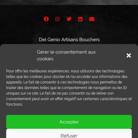
Del Genio Artisans Bouchers
Route de Vissigen 44
Gérer le consentement aux
1950 Sion
cookies
Pour offrir les meilleures expériences, nous utilisons des technologies
telles que les cookies pour stocker et/ou accéder aux informations des
appareils. Le fait de consentir à ces technologies nous permettra de
Tél :
027 203 32 02
traiter des données telles que le comportement de navigation ou les ID
Fax : 027 203 32 68
uniques sur ce site. Le fait de ne pas consentir ou de retirer son
info@delgenio.ch
consentement peut avoir un effet négatif sur certaines caractéristiques et
fonctions.
Accepter
Refuser