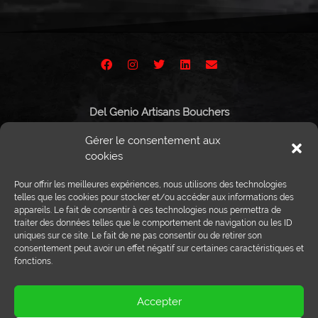
Del Genio Artisans Bouchers
Route de Vissigen 44
Gérer le consentement aux
1950 Sion
cookies
Pour offrir les meilleures expériences, nous utilisons des technologies
telles que les cookies pour stocker et/ou accéder aux informations des
appareils. Le fait de consentir à ces technologies nous permettra de
Tél :
027 203 32 02
traiter des données telles que le comportement de navigation ou les ID
Fax : 027 203 32 68
uniques sur ce site. Le fait de ne pas consentir ou de retirer son
info@delgenio.ch
consentement peut avoir un effet négatif sur certaines caractéristiques et
fonctions.
Accepter