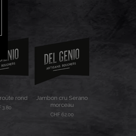
roûte rond
Jambon cru Serano
morceau
F
3.80
CHF
62.00
la suite
Lire la suite