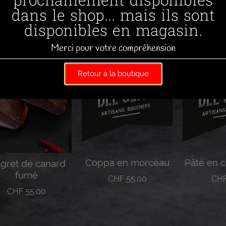
prochainement disponibles
dans le shop... mais ils sont
disponibles en magasin.
Merci pour votre compréhension
Retour à la boutique
Coppa en morceau
Pâté en c
gret de canard
fumé
CHF
55.00
CH
CHF
55.00
Lire la suite
Lire 
Lire la suite