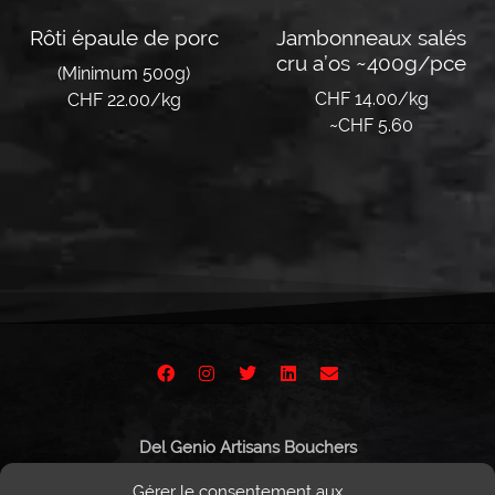
Rôti épaule de porc
Jambonneaux salés
cru a’os ~400g/pce
(Minimum 500g)
CHF 14.00/kg
CHF 22.00/kg
~
CHF
5.60
Lire la suite
Lire la suite
Del Genio Artisans Bouchers
Route de Vissigen 44
Gérer le consentement aux