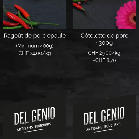
Ragoût de porc épaule
Côtelette de porc
~300g
(Minimum 400g)
CHF 29.00/kg
CHF 24.00/kg
~
CHF
8.70
Lire la suite
Lire la suite