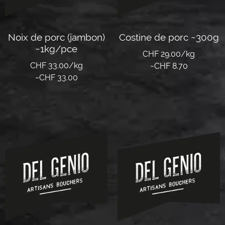
Noix de porc (jambon)
Costine de porc ~300g
~1kg/pce
CHF 29.00/kg
CHF 33.00/kg
~
CHF
8.70
~
CHF
33.00
Lire la suite
Lire la suite