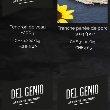
Tendron de veau
Tranche panée de porc
~200g
~150 g/pce
CHF 42.00/kg
CHF 31.00/kg
~
CHF
8.40
~
CHF
4.65
Lire la suite
Lire la suite