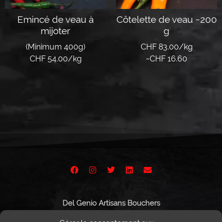
Emincé de veau à
Côtelette de veau ~200
mijoter
g
(Minimum 400g)
CHF 83.00/kg
CHF 54.00/kg
~
CHF
16.60
Lire la suite
Lire la suite
Del Genio Artisans Bouchers
Route de Vissigen 44