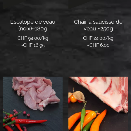
Escalope de veau
Chair à saucisse de
(noix)~180g
veau ~250g
CHF 94.00/kg
CHF 24.00/kg
~
CHF
16.95
~
CHF
6.00
Lire la suite
Lire la suite