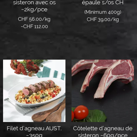
sisteron avec os
épaule s/os CH
~2kg/pce
(Minimum 400g)
CHF 56.00/kg
CHF 39.00/kg
~
CHF
112.00
Lire la suite
Lire la suite
Filet d’agneau AUST.
Côtelette d’agneau de
~350g
sisteron ~60g/pce