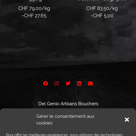
CHF 79.00/kg
CHF 83.50/kg
~
CHF
27.65
~
CHF
5.00
Lire la suite
Lire la suite
Del Genio Artisans Bouchers
Route de Vissigen 44
Gérer le consentement aux
1950 Sion
cookies
Pour offrir les meilleures expériences, nous utilisons des technologies