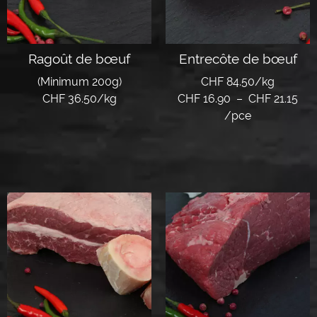
Ragoût de bœuf
Entrecôte de bœuf
(Minimum 200g)
CHF 84.50/kg
CHF 36.50/kg
CHF
16.90
–
CHF
21.15
/pce
Lire la suite
Choix des options