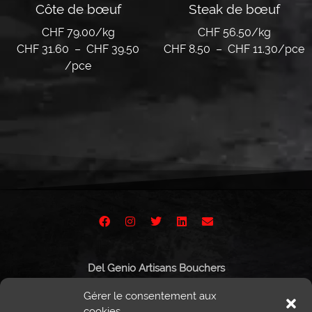
Côte de bœuf
Steak de bœuf
CHF 79.00/kg
CHF 56.50/kg
CHF
31.60
–
CHF
39.50
CHF
8.50
–
CHF
11.30
/pce
/pce
Choix des options
Choix des options
Del Genio Artisans Bouchers
Route de Vissigen 44
Gérer le consentement aux
1950 Sion
cookies