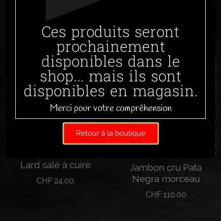
Ces produits seront
Produits similaires
prochainement
disponibles dans le
shop... mais ils sont
disponibles en magasin.
Merci pour votre compréhension
Retour à la boutique
Lard salé à cuire
Jambon cru Pata
Negra morceau
CHF
24.00
CHF
110.00
Lire la suite