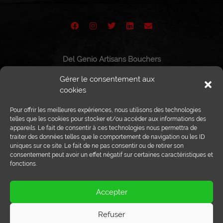
Del Genio Artisans Bouchers
Route de Vissigen 44
Gérer le consentement aux
1950 Sion
cookies
Pour offrir les meilleures expériences, nous utilisons des technologies
telles que les cookies pour stocker et/ou accéder aux informations des
appareils. Le fait de consentir à ces technologies nous permettra de
Tél :
027 203 32 02
traiter des données telles que le comportement de navigation ou les ID
Fax : 027 203 32 68
uniques sur ce site. Le fait de ne pas consentir ou de retirer son
info@delgenio.ch
consentement peut avoir un effet négatif sur certaines caractéristiques et
fonctions.
Accepter
Refuser
Crédits photos: