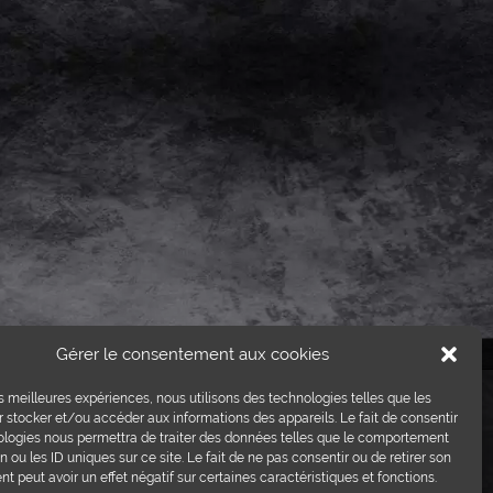
Gérer le consentement aux cookies
les meilleures expériences, nous utilisons des technologies telles que les
Crédits photos:
 stocker et/ou accéder aux informations des appareils. Le fait de consentir
ProViande, Sedrik Nemeth,
ologies nous permettra de traiter des données telles que le comportement
Raphaël Jeanneret.
n ou les ID uniques sur ce site. Le fait de ne pas consentir ou de retirer son
 peut avoir un effet négatif sur certaines caractéristiques et fonctions.
© Boucherie Del Genio / By e-