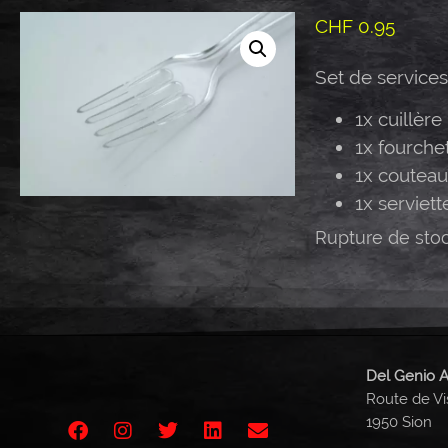
CHF
0.95
Set de service
1x cuillère
1x fourche
1x couteau
1x serviett
Rupture de sto
Del Genio A
Route de Vi
1950 Sion