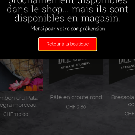
prochainement disponibles
dans le shop... mais ils sont
disponibles en magasin.
Merci pour votre compréhension
Retour à la boutique
Pâté en croûte rond
Bresaola 
mbon cru Pata
co
egra morceau
CHF
3.80
CHF
CHF
110.00
Lire la suite
Lire 
Lire la suite