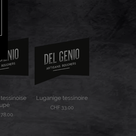
tessinoise
Luganige tessinoire
upé
CHF
33.00
78.00
Lire la suite
la suite