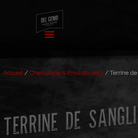
Accueil
/
Charcuterie & Produits secs
/ Terrine de
TERRINE DE SANGLI