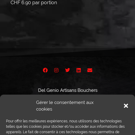
CHF
6.90
par portion
Lire la suite
Lire la suite
Del Genio Artisans Bouchers
Route de Vissigen 44
Gérer le consentement aux
1950 Sion
cookies
Pour offrir les meilleures expériences, nous utilisons des technologies
telles que les cookies pour stocker et/ou accéder aux informations des
appareils. Le fait de consentir à ces technologies nous permettra de
Tél :
027 203 32 02