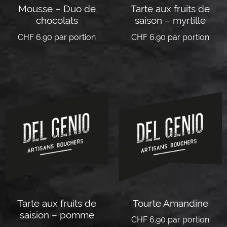
Mousse – Duo de
Tarte aux fruits de
chocolats
saison – myrtille
CHF
6.90
par portion
CHF
6.90
par portion
Lire la suite
Lire la suite
Tarte aux fruits de
Tourte Amandine
saision – pomme
CHF
6.90
par portion