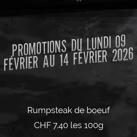
PRO
MOTIONS DU LUNDI 09
FÉVRIER AU 14 FÉVRIER 2026
Rumpsteak de boeuf
CHF 7.40 les 100g