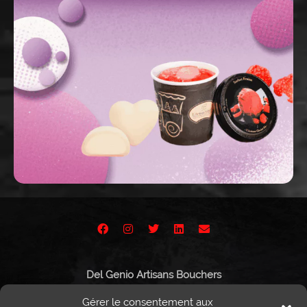
Del Genio Artisans Bouchers
Route de Vissigen 44
Gérer le consentement aux
1950 Sion