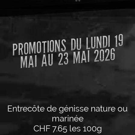
PRO
MOTIONS DU LUNDI 19
MAI AU 23
MAI 2026
Entrecôte de génisse nature ou
marinée
CHF 7.65 les 100g