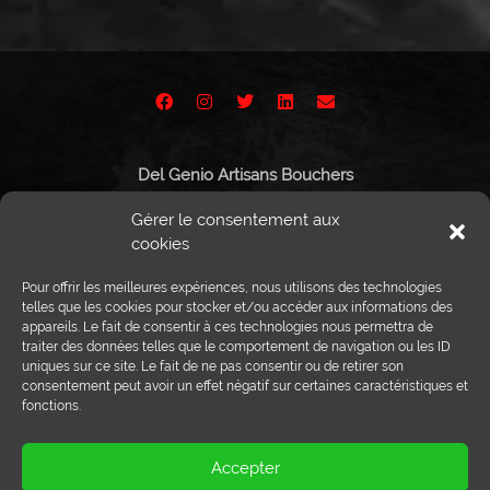
Del Genio Artisans Bouchers
Route de Vissigen 44
Gérer le consentement aux
1950 Sion
cookies
Pour offrir les meilleures expériences, nous utilisons des technologies
telles que les cookies pour stocker et/ou accéder aux informations des
appareils. Le fait de consentir à ces technologies nous permettra de
Tél :
027 203 32 02
traiter des données telles que le comportement de navigation ou les ID
Fax : 027 203 32 68
uniques sur ce site. Le fait de ne pas consentir ou de retirer son
info@delgenio.ch
consentement peut avoir un effet négatif sur certaines caractéristiques et
fonctions.
Accepter