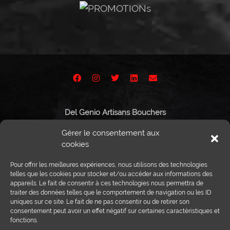
Del Genio Artisans Bouchers
Route de Vissigen 44
Gérer le consentement aux
1950 Sion
cookies
Pour offrir les meilleures expériences, nous utilisons des technologies
telles que les cookies pour stocker et/ou accéder aux informations des
appareils. Le fait de consentir à ces technologies nous permettra de
Tél :
027 203 32 02
traiter des données telles que le comportement de navigation ou les ID
Fax : 027 203 32 68
uniques sur ce site. Le fait de ne pas consentir ou de retirer son
info@delgenio.ch
consentement peut avoir un effet négatif sur certaines caractéristiques et
fonctions.