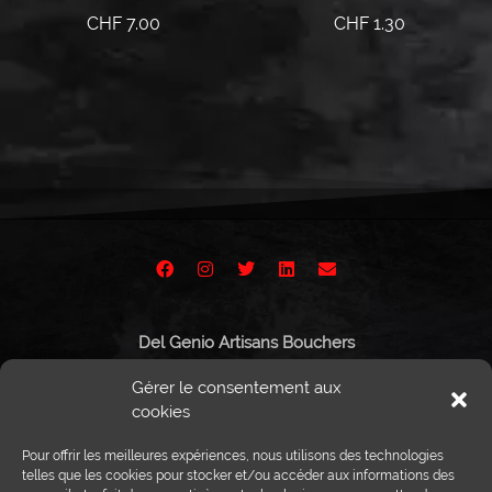
CHF
7.00
CHF
1.30
Ajouter au panier
Ajouter au panier
Del Genio Artisans Bouchers
Route de Vissigen 44
Gérer le consentement aux
1950 Sion
cookies
Pour offrir les meilleures expériences, nous utilisons des technologies
telles que les cookies pour stocker et/ou accéder aux informations des