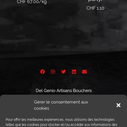
CHF 67.00/kg
CHF
1.10
Ajouter au panier
Ajouter au panier
Del Genio Artisans Bouchers
Route de Vissigen 44
Gérer le consentement aux
1950 Sion
cookies
Pour offrir les meilleures expériences, nous utilisons des technologies
telles que les cookies pour stocker et/ou accéder aux informations des