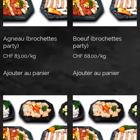
Agneau (brochettes
Boeuf (brochettes
party)
party)
CHF 83.00/kg
CHF 68.00/kg
Ajouter au panier
Ajouter au panier