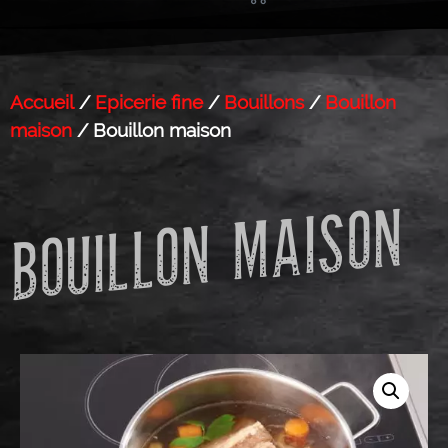
Accueil
/
Epicerie fine
/
Bouillons
/
Bouillon
maison
/ Bouillon maison
BOUILLON MAISON