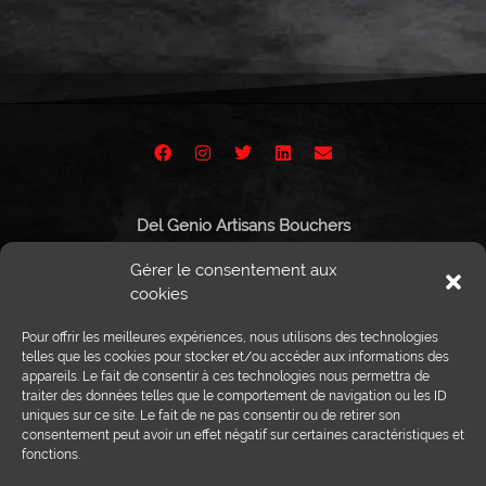
Del Genio Artisans Bouchers
Route de Vissigen 44
Gérer le consentement aux
1950 Sion
cookies
Pour offrir les meilleures expériences, nous utilisons des technologies
telles que les cookies pour stocker et/ou accéder aux informations des
appareils. Le fait de consentir à ces technologies nous permettra de
Tél :
027 203 32 02
traiter des données telles que le comportement de navigation ou les ID
Fax : 027 203 32 68
uniques sur ce site. Le fait de ne pas consentir ou de retirer son
info@delgenio.ch
consentement peut avoir un effet négatif sur certaines caractéristiques et
fonctions.