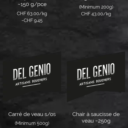
~150 g/pce
(Minimum 200g)
CHF 63.00/kg
CHF 43.00/kg
~
CHF
9.45
Lire la suite
Lire la suite
Carré de veau s/os
Chair à saucisse de
veau ~250g
(Minimum 500g)