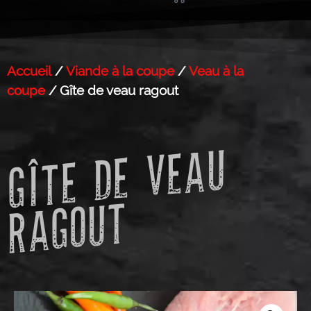
Accueil
/
Viande à la coupe
/
Veau à la
coupe
/ Gîte de veau ragout
GÎ
T
E
D
E
V
E
A
U
R
A
G
O
U
T