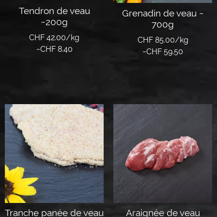
Tendron de veau
Grenadin de veau ~
~200g
700g
CHF 42.00/kg
CHF 85.00/kg
~
CHF
8.40
~
CHF
59.50
Lire la suite
Lire la suite
Tranche panée de veau
Araignée de veau