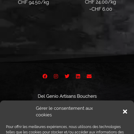
CHF 24.00/kg
CHF 94.50/kg
~
CHF
6.00
Lire la suite
Lire la suite
Del Genio Artisans Bouchers
Route de Vissigen 44
Gérer le consentement aux
1950 Sion
cookies
Pour offrir les meilleures expériences, nous utilisons des technologies
telles que les cookies pour stocker et/ou accéder aux informations des