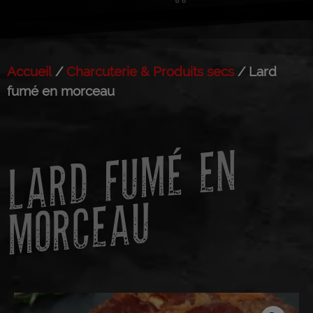
Accueil
/
Charcuterie & Produits secs
/ Lard
fumé en morceau
L
A
R
D
F
U
M
É
E
N
M
O
R
C
E
A
U