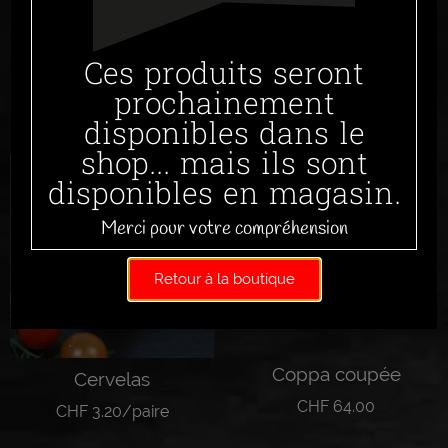
Ces produits seront
prochainement
Produits similaires
disponibles dans le
shop... mais ils sont
disponibles en magasin.
Merci pour votre compréhension
Retour à la boutique
Coppa coupée
Cervelas
CHF
64.00
CHF
3.20
/paire