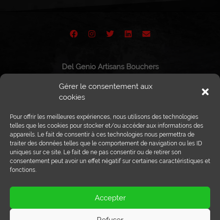
Del Genio Artisans Bouchers
Route de Vissigen 44
Gérer le consentement aux
1950 Sion
cookies
Pour offrir les meilleures expériences, nous utilisons des technologies
telles que les cookies pour stocker et/ou accéder aux informations des
appareils. Le fait de consentir à ces technologies nous permettra de
Tél :
027 203 32 02
traiter des données telles que le comportement de navigation ou les ID
Fax : 027 203 32 68
uniques sur ce site. Le fait de ne pas consentir ou de retirer son
info@delgenio.ch
consentement peut avoir un effet négatif sur certaines caractéristiques et
fonctions.
Accepter
Refuser