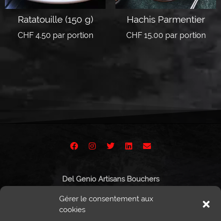
Ratatouille (150 g)
Hachis Parmentier
CHF
4.50
par portion
CHF
15.00
par portion
Ajouter au panier
Lire la suite
Del Genio Artisans Bouchers
Route de Vissigen 44
Gérer le consentement aux
1950 Sion
cookies