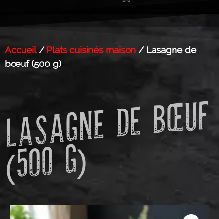
Accueil
/
Plats cuisinés maison
/ Lasagne de
bœuf (500 g)
L
A
S
A
G
N
E
D
E
B
Œ
U
F
(
5
0
0
G)