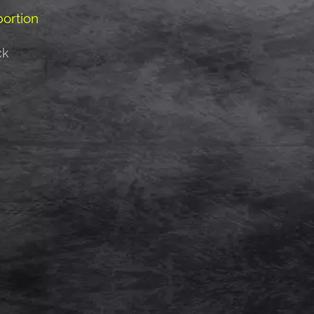
ortion
ck