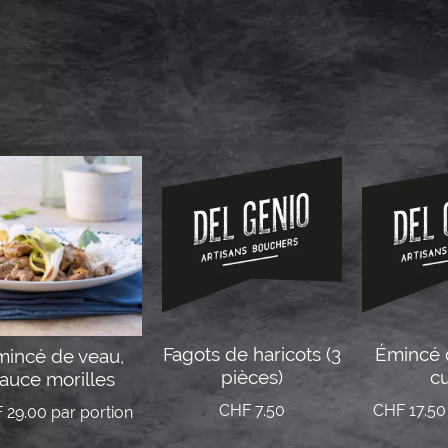
Fagots de haricots (3
Émincé 
incé de veau,
pièces)
cu
auce morilles
CHF
7.50
CHF
17.50
F
29.00
par portion