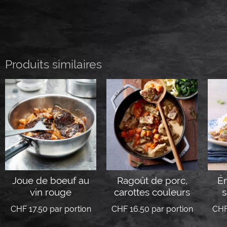
Produits similaires
Joue de boeuf au
Ragoût de porc,
Ém
vin rouge
carottes couleurs
s
CHF
17.50
par portion
CHF
16.50
par portion
CH