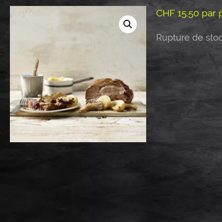
CHF
15.50
par p
Rupture de sto