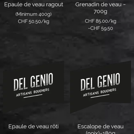
Epaule de veau ragout
Grenadin de veau ~
700g
(Minimum 400g)
CHF 85.00/kg
CHF 50.50/kg
~
CHF
59.50
Lire la suite
Lire la suite
Epaule de veau rôti
Escalope de veau
(noix)~180g