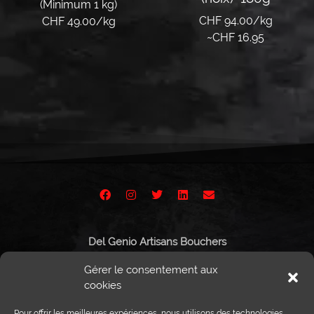
(Minimum 1 kg)
CHF 94.00/kg
CHF 49.00/kg
~
CHF
16.95
Lire la suite
Lire la suite
Del Genio Artisans Bouchers
Route de Vissigen 44
Gérer le consentement aux
1950 Sion
cookies
Pour offrir les meilleures expériences, nous utilisons des technologies