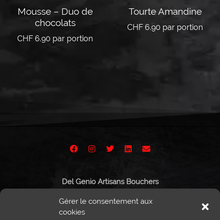
Mousse – Duo de
Tourte Amandine
chocolats
CHF
6.90
par portion
CHF
6.90
par portion
Lire la suite
Lire la suite
Del Genio Artisans Bouchers
Route de Vissigen 44
Gérer le consentement aux
1950 Sion
cookies