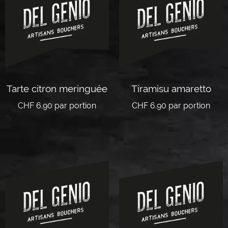
Tarte citron meringuée
Tiramisu amaretto
CHF
6.90
par portion
CHF
6.90
par portion
Lire la suite
Lire la suite