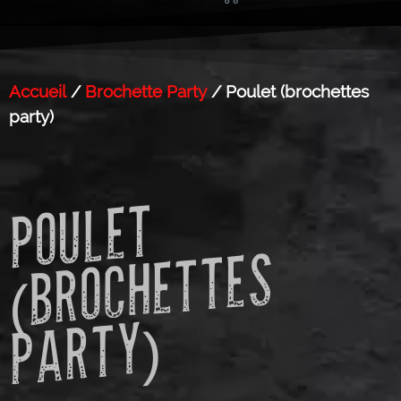
Accueil
/
Brochette Party
/ Poulet (brochettes
party)
P
O
U
L
E
T
(
B
R
O
C
H
E
T
T
E
P
A
R
T
S
Y)