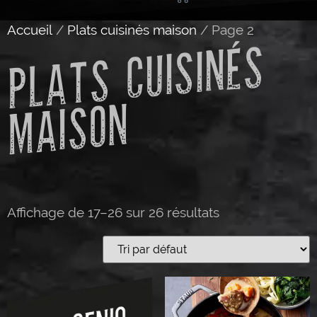
Accueil
/
Plats cuisinés maison
/ Page 2
P
L
A
T
S
C
UI
SI
N
É
S
M
AI
S
O
N
Affichage de 17–26 sur 26 résultats