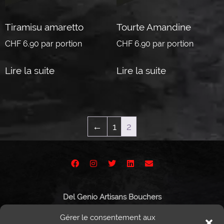
Tiramisu amaretto
Tourte Amandine
CHF
6.90
par portion
CHF
6.90
par portion
Lire la suite
Lire la suite
←
1
2
Del Genio Artisans Bouchers
Route de Vissigen 44
Gérer le consentement aux
1950 Sion