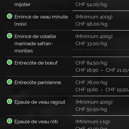
mijoter
CHF 54.00/kg
Emincé de veau minute
(Minimum 400g)
(noix)
CHF 96.00/kg
Emincé de volaille
(Minimum 400g)
marinade safran-
CHF 33.00/kg
morilles
Entrecôte de bœuf
CHF 84.50/kg
CHF
16.90
–
CHF
21.15
Entrecôte parisienne
CHF 78.00/kg
CHF
15.60
–
CHF
19.50
Epaule de veau ragout
(Minimum 400g)
CHF 50.50/kg
Epaule de veau rôti
(Minimum 1 kg)
CHF 49.00/kg