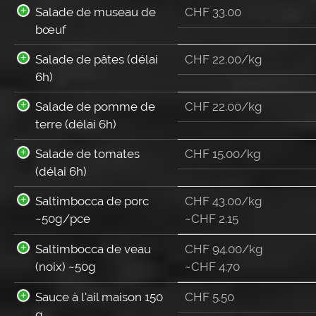
Salade de museau de
CHF
33.00
bœuf
Salade de pâtes (délai
CHF 22.00/kg
6h)
Salade de pomme de
CHF 22.00/kg
terre (délai 6h)
Salade de tomates
CHF 15.00/kg
(délai 6h)
Saltimbocca de porc
CHF 43.00/kg
~50g/pce
~
CHF
2.15
Saltimbocca de veau
CHF 94.00/kg
(noix) ~50g
~
CHF
4.70
Sauce à l'ail maison 150
CHF
5.50
g