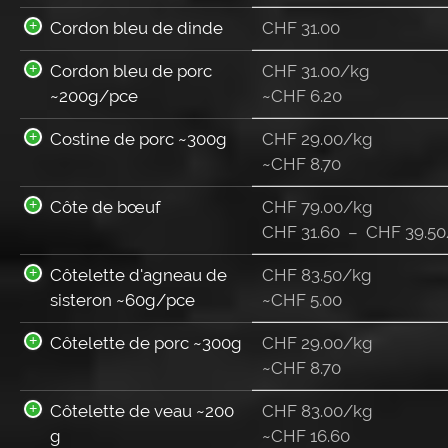
Cordon bleu de dinde
CHF
31.00
Cordon bleu de porc
CHF 31.00/kg
~200g/pce
~
CHF
6.20
Costine de porc ~300g
CHF 29.00/kg
~
CHF
8.70
Côte de bœuf
CHF 79.00/kg
CHF
31.60
–
CHF
39.50
Côtelette d'agneau de
CHF 83.50/kg
sisteron ~60g/pce
~
CHF
5.00
Côtelette de porc ~300g
CHF 29.00/kg
~
CHF
8.70
Côtelette de veau ~200
CHF 83.00/kg
g
~
CHF
16.60