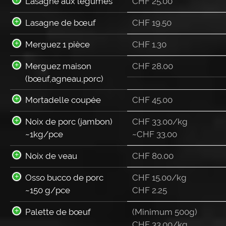
Lasagne aux légumes
CHF
25.00
Lasagne de bœuf
CHF
19.50
Merguez 1 pièce
CHF
1.30
Merguez maison
CHF
28.00
(bœuf,agneau,porc)
Mortadelle coupée
CHF
45.00
Noix de porc (jambon)
CHF 33.00/kg
~1kg/pce
~
CHF
33.00
Noix de veau
CHF
80.00
Osso bucco de porc
CHF 15.00/kg
~150 g/pce
CHF
2.25
Palette de bœuf
(Minimum 500g)
CHF 33.00/kg