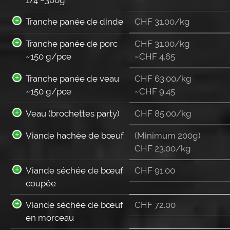
Tranche panée de dinde
CHF
31.00
/kg
Tranche panée de porc
CHF 31.00/kg
~150 g/pce
~
CHF
4.65
Tranche panée de veau
CHF 63.00/kg
~150 g/pce
~
CHF
9.45
Veau (brochettes party)
CHF 85.00/kg
Viande hachée de bœuf
(Minimum 200g)
CHF 23.00/kg
Viande séchée de bœuf
CHF
91.00
coupée
Viande séchée de bœuf
CHF
72.00
en morceau