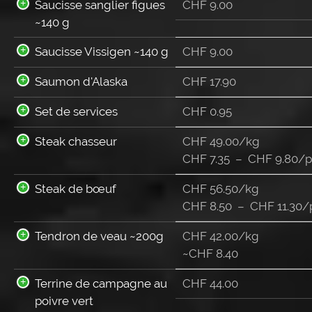
Saucisse sanglier figues
CHF
9.00
~140 g
Saucisse Vissigen ~140 g
CHF
9.00
Saumon d'Alaska
CHF
17.90
Set de services
CHF
0.95
Steak chasseur
CHF 49.00/kg
CHF
7.35
–
CHF
9.80
/p
Steak de bœuf
CHF 56.50/kg
CHF
8.50
–
CHF
11.30
/
Tendron de veau ~200g
CHF 42.00/kg
~
CHF
8.40
Terrine de campagne au
CHF
44.00
poivre vert