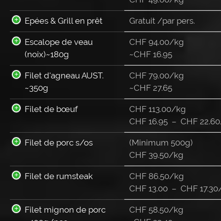
Epées & Grill en prêt
Gratuit /par pers.
Escalope de veau
CHF 94.00/kg
(noix)~180g
~
CHF
16.95
Filet d'agneau AUST.
CHF 79.00/kg
~350g
~
CHF
27.65
Filet de bœuf
CHF 113.00/kg
CHF
16.95
–
CHF
22.60
Filet de porc s/os
(Minimum 500g)
CHF 39.50/kg
Filet de rumsteak
CHF 86.50/kg
CHF
13.00
–
CHF
17.30
Filet mignon de porc
CHF 58.50/kg