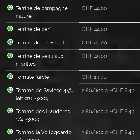
Terrine de campagne
CHF
44.00
nature
Terrine de cerf
CHF
44.00
Terrine de chevreuil
CHF
44.00
Terrine de veau aux
CHF
45.00
morilles
Tomate farcie
CHF
19.00
Tomme de Savièse 45%
2.80/100 g ~
CHF
8.40
lait cru ~300g
Tomme des Haudères
2.80/100 g ~
CHF
8.40
1/4 ~300g
Tomme la Vollégearde
2.80/100 g ~
CHF
8.40
1/4 ~300g