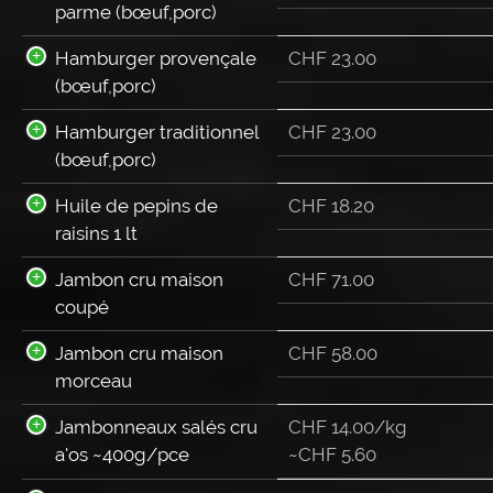
parme (bœuf,porc)
Hamburger provençale
CHF
23.00
(bœuf,porc)
Hamburger traditionnel
CHF
23.00
(bœuf,porc)
Huile de pepins de
CHF
18.20
raisins 1 lt
Jambon cru maison
CHF
71.00
coupé
Jambon cru maison
CHF
58.00
morceau
Jambonneaux salés cru
CHF 14.00/kg
a'os ~400g/pce
~
CHF
5.60