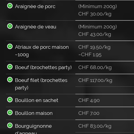
Araignée de porc
(Minimum 200g)
CHF 30.00/kg
Araignée de veau
(Minimum 200g)
CHF 43.00/kg
Atriaux de porc maison
CHF 19.50/kg
~100g
~
CHF
1.95
Boeuf (brochettes party)
CHF 68.00/kg
Boeuf filet (brochettes
CHF 117.00/kg
party)
Bouillon en sachet
CHF
4.90
Bouillon maison
CHF
7.00
Bourguignonne
CHF 83.00/kg
d'agneau