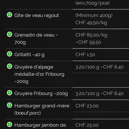
(env.700g/pce)
Gîte de veau ragout
(Minimum 400g)
CHF 49.50/kg
Grenadin de veau ~
CHF 85.00/kg
700g
~
CHF
59.50
Grilletti ~40 g
CHF
1.50
Gruyère d'alpage
3.20/100 g ~
CHF
6.40
médaille d'or Fribourg
~200g
Gruyère Fribourg ~200g
3.20/100 g ~
CHF
6.40
Hamburger grand-mère
CHF
23.00
(bœuf,porc)
Hamburger jambon de
CHF
25.00