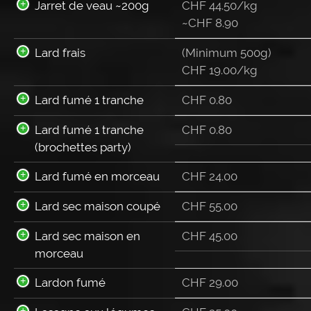
Jarret de veau ~200g
CHF 44.50/kg
~
CHF
8.90
Lard frais
(Minimum 500g)
CHF 19.00/kg
Lard fumé 1 tranche
CHF
0.80
Lard fumé 1 tranche
CHF
0.80
(brochettes party)
Lard fumé en morceau
CHF
24.00
Lard sec maison coupé
CHF
55.00
Lard sec maison en
CHF
45.00
morceau
Lardon fumé
CHF
29.00