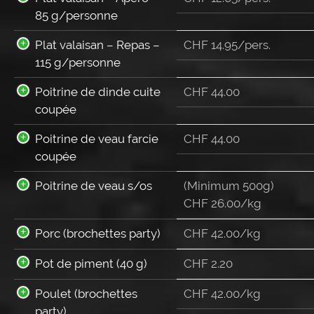
85 g/personne
Plat valaisan – Repas –
CHF
14.95
/pers.
115 g/personne
Poitrine de dinde cuite
CHF
44.00
coupée
Poitrine de veau farcie
CHF
44.00
coupée
Poitrine de veau s/os
(Minimum 500g)
CHF 26.00/kg
Porc (brochettes party)
CHF 42.00/kg
Pot de piment (40 g)
CHF
2.20
Poulet (brochettes
CHF 42.00/kg
party)