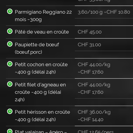
Parmigiano Reggiano 22
3.60/100 g ~
CHF
10.80
mois ~300g
Pâté de veau en croûte
CHF
45.00
Paupiette de bœuf
CHF
31.00
(bœuf,porc)
Petit cochon en croûte
CHF 44.00/kg
~400 g (délai 24h)
~
CHF
17.60
Petit filet d'agneau en
CHF 44.00/kg
croûte ~400 g (délai
~
CHF
17.60
24h)
Petit hérisson en croûte
CHF 36.00/kg
~400 g (délai 24h)
~
CHF
14.40
Plat valaisan – Apéro –
CHF
12.65
/pers.