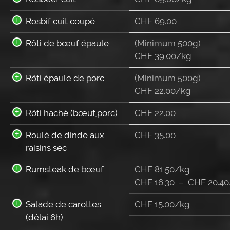
Rosbif cuit coupé
CHF
69.00
Rôti de bœuf épaule
(Minimum 500g)
CHF 39.00/kg
Rôti épaule de porc
(Minimum 500g)
CHF 22.00/kg
Rôti haché (bœuf,porc)
CHF
22.00
Roulé de dinde aux
CHF
35.00
raisins sec
Rumsteak de bœuf
CHF 81.50/kg
CHF
16.30
–
CHF
20.40
Salade de carottes
CHF 15.00/kg
(délai 6h)