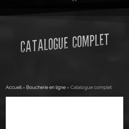
CATALOGUE COMPLET
Accueil
»
Boucherie en ligne
»
Catalogue complet