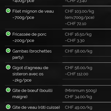
~400g/pce
~
CHF
23.40
Filet mignon de veau
CHF 103.00/kg
~700g/pce
(env.700g/pce)
~
CHF
72.10
Fricassée de porc
CHF 16.50/kg
~200g/pce
~
CHF
3.30
Gambas (brochettes
CHF 58.00/kg
party)
Gigot d'agneau de
CHF 56.00/kg
sisteron avec os
~
CHF
112.00
~2kg/pce
Gîte de bœuf (bouilli
(Minimum 500g)
maigre)
CHF 34.00/kg
Gîte de veau (rôti cuisse)
CHF 49.00/kg